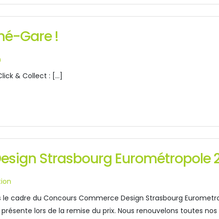
hé-Gare !
n
ick & Collect : […]
sign Strasbourg Eurométropole 
tion
 le cadre du Concours Commerce Design Strasbourg Eurometropol
résente lors de la remise du prix. Nous renouvelons toutes nos f