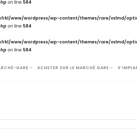
php
on line
584
frkl/www/wordpress/wp-content/themes/rare/vslmd/opti
php
on line
584
frkl/www/wordpress/wp-content/themes/rare/vslmd/opti
php
on line
584
ARCHÉ-GARE
ACHETER SUR LE MARCHÉ GARE
S’IMPLA