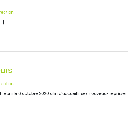
irection
[…]
urs
irection
st réuni le 6 octobre 2020 afin d’accueillir ses nouveaux repré