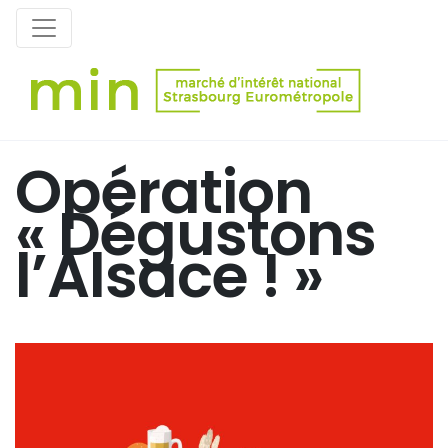
Opération
« Dégustons
l’Alsace ! »